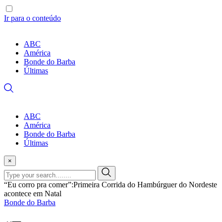
Ir para o conteúdo
ABC
América
Bonde do Barba
Últimas
ABC
América
Bonde do Barba
Últimas
×
“Eu corro pra comer”:Primeira Corrida do Hambúrguer do Nordeste
acontece em Natal
Bonde do Barba