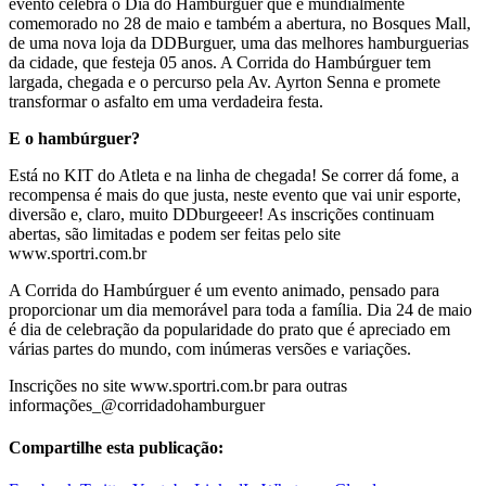
evento celebra o Dia do Hambúrguer que é mundialmente
comemorado no 28 de maio e também a abertura, no Bosques Mall,
de uma nova loja da DDBurguer, uma das melhores hamburguerias
da cidade, que festeja 05 anos. A Corrida do Hambúrguer tem
largada, chegada e o percurso pela Av. Ayrton Senna e promete
transformar o asfalto em uma verdadeira festa.
E o hambúrguer?
Está no KIT do Atleta e na linha de chegada! Se correr dá fome, a
recompensa é mais do que justa, neste evento que vai unir esporte,
diversão e, claro, muito DDburgeeer! As inscrições continuam
abertas, são limitadas e podem ser feitas pelo site
www.sportri.com.br
A Corrida do Hambúrguer é um evento animado, pensado para
proporcionar um dia memorável para toda a família. Dia 24 de maio
é dia de celebração da popularidade do prato que é apreciado em
várias partes do mundo, com inúmeras versões e variações.
Inscrições no site www.sportri.com.br para outras
informações_@corridadohamburguer
Compartilhe esta publicação: