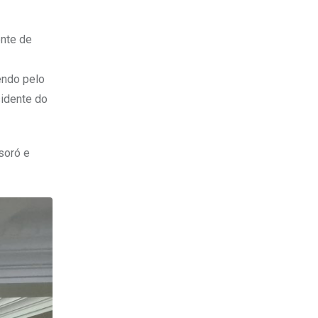
ente de
endo pelo
sidente do
soró e