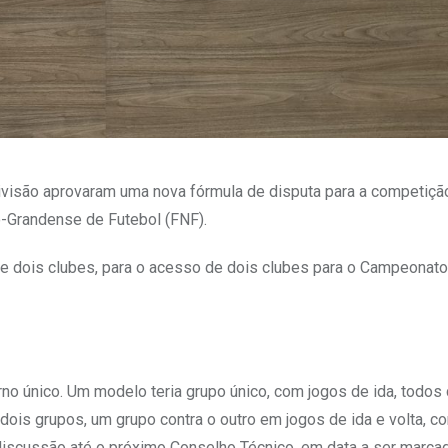
ivisão aprovaram uma nova fórmula de disputa para a competiç
o-Grandense de Futebol (FNF).
 dois clubes, para o acesso de dois clubes para o Campeonato
o único. Um modelo teria grupo único, com jogos de ida, todos 
 dois grupos, um grupo contra o outro em jogos de ida e volta, c
 discussão até o próximo Conselho Técnico, em data a ser marca