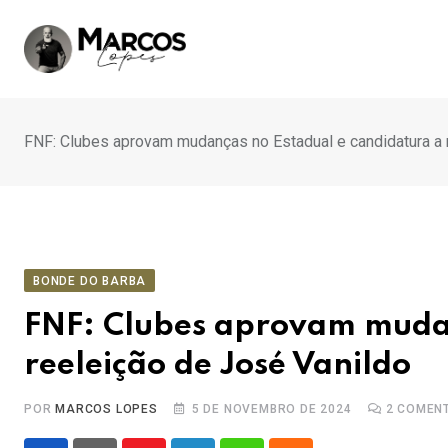
Ir
para
o
conteúdo
FNF: Clubes aprovam mudanças no Estadual e candidatura a 
BONDE DO BARBA
FNF: Clubes aprovam mudan
reeleição de José Vanildo
POR
MARCOS LOPES
5 DE NOVEMBRO DE 2024
2
COMENT