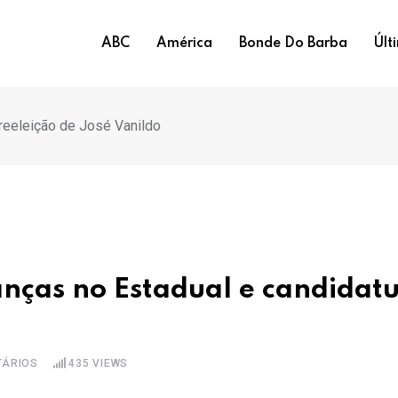
ABC
América
Bonde Do Barba
Últ
reeleição de José Vanildo
ças no Estadual e candidatu
ÁRIOS
435
VIEWS