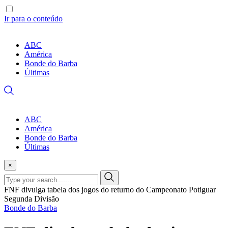
Ir para o conteúdo
ABC
América
Bonde do Barba
Últimas
ABC
América
Bonde do Barba
Últimas
×
FNF divulga tabela dos jogos do returno do Campeonato Potiguar
Segunda Divisão
Bonde do Barba