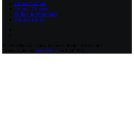
Últimas Notícias
Anuncie Conosco
Política de Privacidade
Bonde do Barba
© 2026 Marcos Lopes. Todos os direitos Reservados |
Desenvolvido em
WordPress
por Pixel Project.