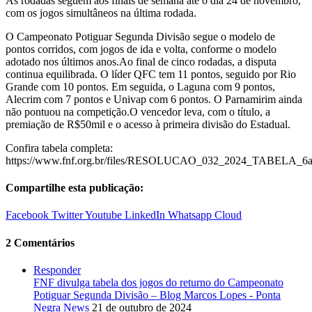
As rodadas seguem aos finais de semana até o dia 24 de novembro,
com os jogos simultâneos na última rodada.
O Campeonato Potiguar Segunda Divisão segue o modelo de
pontos corridos, com jogos de ida e volta, conforme o modelo
adotado nos últimos anos.Ao final de cinco rodadas, a disputa
continua equilibrada. O líder QFC tem 11 pontos, seguido por Rio
Grande com 10 pontos. Em seguida, o Laguna com 9 pontos,
Alecrim com 7 pontos e Univap com 6 pontos. O Parnamirim ainda
não pontuou na competição.O vencedor leva, com o título, a
premiação de R$50mil e o acesso à primeira divisão do Estadual.
Confira tabela completa:
https://www.fnf.org.br/files/RESOLUCAO_032_2024_TAB
Compartilhe esta publicação:
Facebook
Twitter
Youtube
LinkedIn
Whatsapp
Cloud
2 Comentários
Responder
FNF divulga tabela dos jogos do returno do Campeonato
Potiguar Segunda Divisão – Blog Marcos Lopes - Ponta
Negra News
21 de outubro de 2024