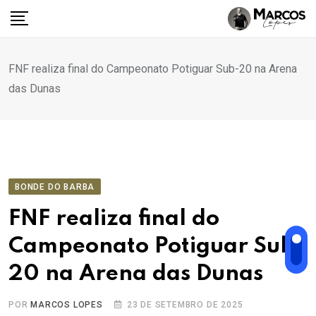
Ir
para
o
conteúdo
FNF realiza final do Campeonato Potiguar Sub-20 na Arena
das Dunas
BONDE DO BARBA
FNF realiza final do
Campeonato Potiguar Sub-
20 na Arena das Dunas
POR
MARCOS LOPES
23 DE SETEMBRO DE 2025