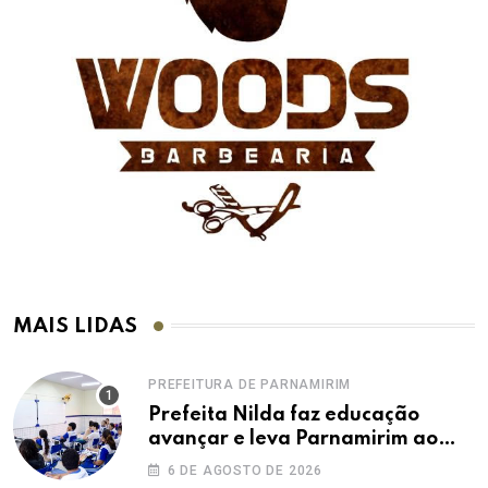
MAIS LIDAS
PREFEITURA DE PARNAMIRIM
Prefeita Nilda faz educação
avançar e leva Parnamirim ao
maior IDEB da história dos anos
6 DE AGOSTO DE 2026
iniciais