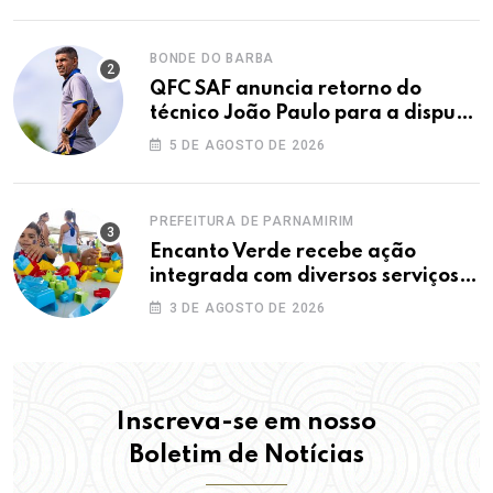
BONDE DO BARBA
QFC SAF anuncia retorno do
técnico João Paulo para a disputa
da elite do Campeonato Potiguar
5 DE AGOSTO DE 2026
PREFEITURA DE PARNAMIRIM
Encanto Verde recebe ação
integrada com diversos serviços
gratuitos à população
3 DE AGOSTO DE 2026
Inscreva-se em nosso
Boletim de Notícias