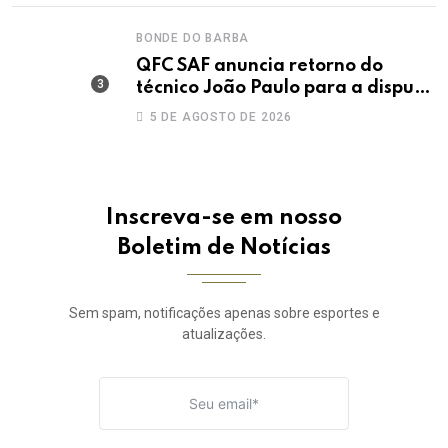
BONDE DO BARBA
QFC SAF anuncia retorno do
técnico João Paulo para a disputa
da elite do Campeonato Potiguar
5 DE AGOSTO DE 2026
Inscreva-se em nosso
Boletim de Notícias
Sem spam, notificações apenas sobre esportes e
atualizações.