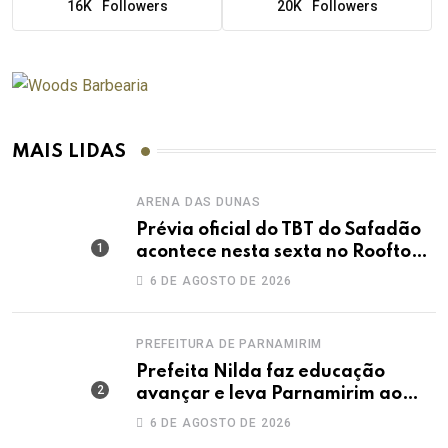
16K
Followers
20K
Followers
MAIS LIDAS
ARENA DAS DUNAS
Prévia oficial do TBT do Safadão
acontece nesta sexta no Rooftop
Dunas
6 DE AGOSTO DE 2026
PREFEITURA DE PARNAMIRIM
Prefeita Nilda faz educação
avançar e leva Parnamirim ao
maior IDEB da história dos anos
6 DE AGOSTO DE 2026
iniciais