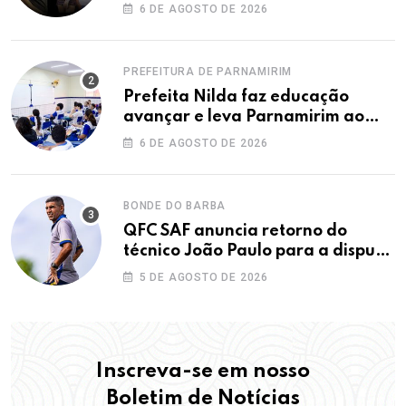
Dunas
6 DE AGOSTO DE 2026
PREFEITURA DE PARNAMIRIM
Prefeita Nilda faz educação
avançar e leva Parnamirim ao
maior IDEB da história dos anos
6 DE AGOSTO DE 2026
iniciais
BONDE DO BARBA
QFC SAF anuncia retorno do
técnico João Paulo para a disputa
da elite do Campeonato Potiguar
5 DE AGOSTO DE 2026
Inscreva-se em nosso
Boletim de Notícias