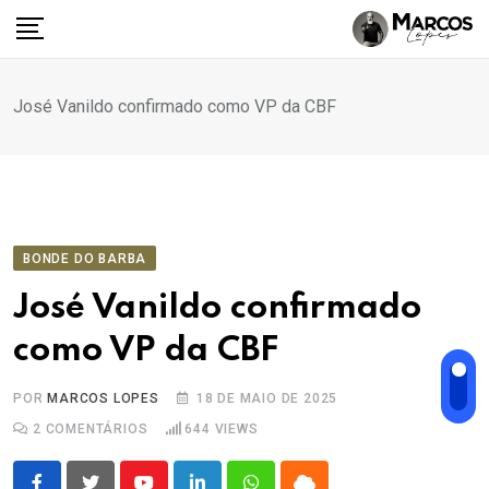
Ir
para
o
conteúdo
José Vanildo confirmado como VP da CBF
BONDE DO BARBA
José Vanildo confirmado
como VP da CBF
POR
MARCOS LOPES
18 DE MAIO DE 2025
2
COMENTÁRIOS
644
VIEWS