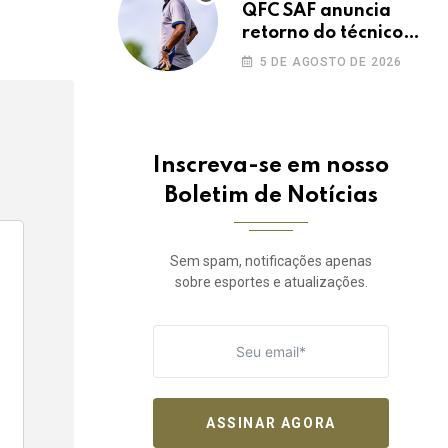
QFC SAF anuncia
retorno do técnico
João Paulo para a
5 DE AGOSTO DE 2026
disputa da elite do
Campeonato
Potiguar
Inscreva-se em nosso
Boletim de Notícias
Sem spam, notificações apenas
sobre esportes e atualizações.
ASSINAR AGORA