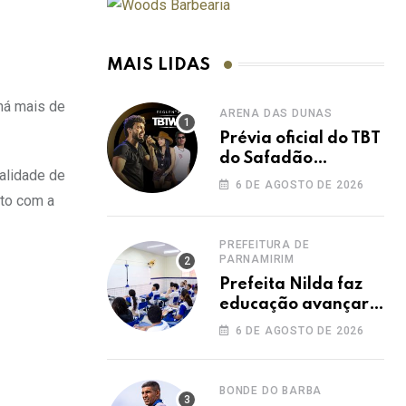
MAIS LIDAS
há mais de
ARENA DAS DUNAS
Prévia oficial do TBT
do Safadão
alidade de
acontece nesta
6 DE AGOSTO DE 2026
sexta no Rooftop
nto com a
Dunas
PREFEITURA DE
PARNAMIRIM
Prefeita Nilda faz
educação avançar e
leva Parnamirim ao
6 DE AGOSTO DE 2026
maior IDEB da
história dos anos
iniciais
BONDE DO BARBA