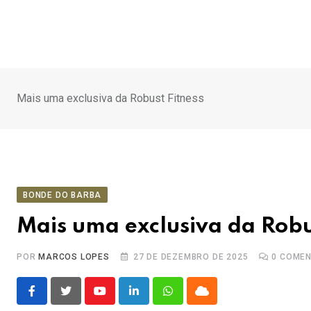
Ir
para
o
conteúdo
Mais uma exclusiva da Robust Fitness
BONDE DO BARBA
Mais uma exclusiva da Robu
POR
MARCOS LOPES
27 DE DEZEMBRO DE 2025
0
COMEN
Youtube
LinkedIn
Whatsapp
Cloud