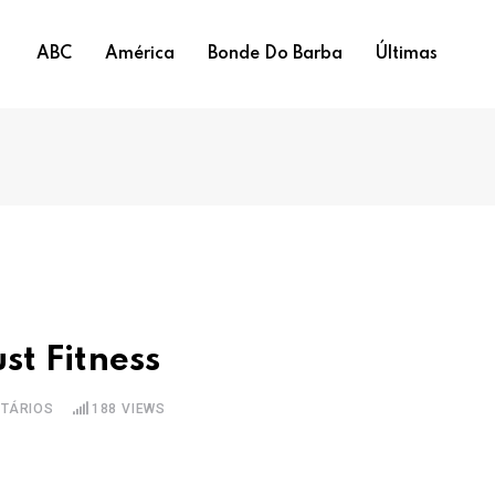
ABC
América
Bonde Do Barba
Últimas
st Fitness
TÁRIOS
188
VIEWS