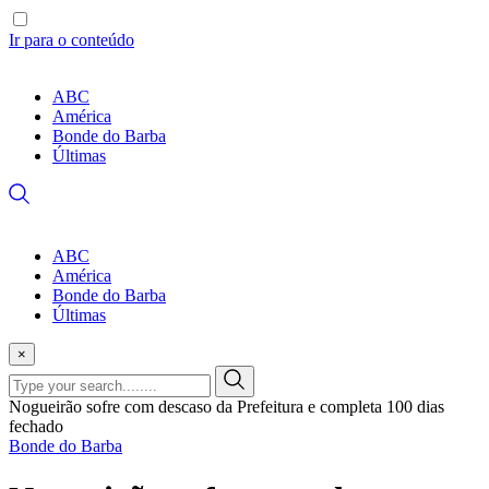
Ir para o conteúdo
ABC
América
Bonde do Barba
Últimas
ABC
América
Bonde do Barba
Últimas
×
Nogueirão sofre com descaso da Prefeitura e completa 100 dias
fechado
Bonde do Barba