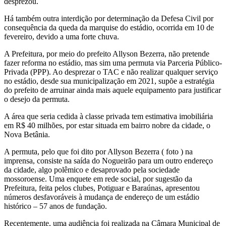
desprezou.
Há também outra interdição por determinação da Defesa Civil por
consequência da queda da marquise do estádio, ocorrida em 10 de
fevereiro, devido a uma forte chuva.
A Prefeitura, por meio do prefeito Allyson Bezerra, não pretende
fazer reforma no estádio, mas sim uma permuta via Parceria Público-
Privada (PPP). Ao desprezar o TAC e não realizar qualquer serviço
no estádio, desde sua municipalização em 2021, supõe a estratégia
do prefeito de arruinar ainda mais aquele equipamento para justificar
o desejo da permuta.
A área que seria cedida à classe privada tem estimativa imobiliária
em R$ 40 milhões, por estar situada em bairro nobre da cidade, o
Nova Betânia.
A permuta, pelo que foi dito por Allyson Bezerra ( foto ) na
imprensa, consiste na saída do Nogueirão para um outro endereço
da cidade, algo polêmico e desaprovado pela sociedade
mossoroense. Uma enquete em rede social, por sugestão da
Prefeitura, feita pelos clubes, Potiguar e Baraúnas, apresentou
números desfavoráveis à mudança de endereço de um estádio
histórico – 57 anos de fundação.
Recentemente, uma audiência foi realizada na Câmara Municipal de