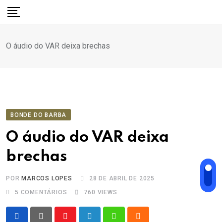
Ir
para
o
O áudio do VAR deixa brechas
conteúdo
BONDE DO BARBA
O áudio do VAR deixa
brechas
POR
MARCOS LOPES
28 DE ABRIL DE 2025
5
COMENTÁRIOS
760
VIEWS