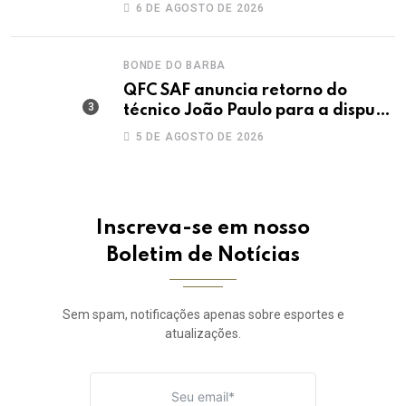
maior IDEB da história dos anos
6 DE AGOSTO DE 2026
iniciais
BONDE DO BARBA
QFC SAF anuncia retorno do
técnico João Paulo para a disputa
da elite do Campeonato Potiguar
5 DE AGOSTO DE 2026
Inscreva-se em nosso
Boletim de Notícias
Sem spam, notificações apenas sobre esportes e
atualizações.