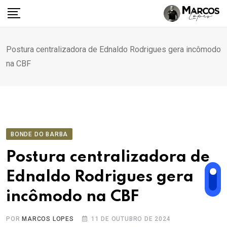
Ir
para
o
conteúdo
Postura centralizadora de Ednaldo Rodrigues gera incômodo
na CBF
BONDE DO BARBA
Postura centralizadora de
Ednaldo Rodrigues gera
incômodo na CBF
POR
MARCOS LOPES
11 DE OUTUBRO DE 2024