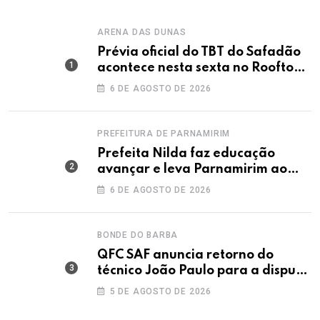
ARENA DAS DUNAS
Prévia oficial do TBT do Safadão
acontece nesta sexta no Rooftop
Dunas
6 DE AGOSTO DE 2026
PREFEITURA DE PARNAMIRIM
Prefeita Nilda faz educação
avançar e leva Parnamirim ao
maior IDEB da história dos anos
6 DE AGOSTO DE 2026
iniciais
BONDE DO BARBA
QFC SAF anuncia retorno do
técnico João Paulo para a disputa
da elite do Campeonato Potiguar
5 DE AGOSTO DE 2026