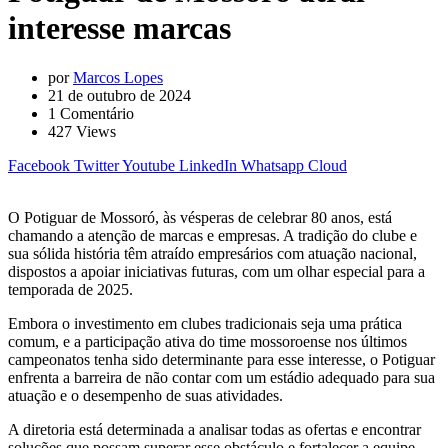
interesse marcas
por
Marcos Lopes
21 de outubro de 2024
1
Comentário
427
Views
Facebook
Twitter
Youtube
LinkedIn
Whatsapp
Cloud
O Potiguar de Mossoró, às vésperas de celebrar 80 anos, está
chamando a atenção de marcas e empresas. A tradição do clube e
sua sólida história têm atraído empresários com atuação nacional,
dispostos a apoiar iniciativas futuras, com um olhar especial para a
temporada de 2025.
Embora o investimento em clubes tradicionais seja uma prática
comum, e a participação ativa do time mossoroense nos últimos
campeonatos tenha sido determinante para esse interesse, o Potiguar
enfrenta a barreira de não contar com um estádio adequado para sua
atuação e o desempenho de suas atividades.
A diretoria está determinada a analisar todas as ofertas e encontrar
soluções que possam superar esse obstáculo e fortalecer a equipe,