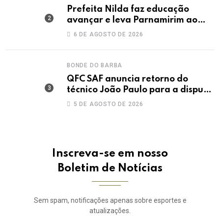
Prefeita Nilda faz educação
avançar e leva Parnamirim ao
maior IDEB da história dos anos
6 DE AGOSTO DE 2026
iniciais
BONDE DO BARBA
QFC SAF anuncia retorno do
técnico João Paulo para a disputa
da elite do Campeonato Potiguar
5 DE AGOSTO DE 2026
Inscreva-se em nosso
Boletim de Notícias
Sem spam, notificações apenas sobre esportes e
atualizações.