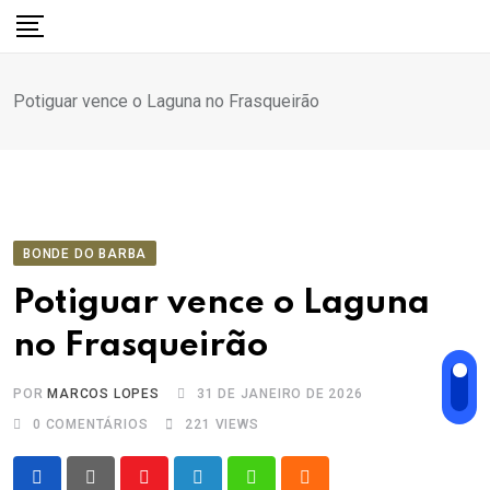
Ir
para
o
Potiguar vence o Laguna no Frasqueirão
conteúdo
BONDE DO BARBA
Potiguar vence o Laguna
no Frasqueirão
POR
MARCOS LOPES
31 DE JANEIRO DE 2026
0
COMENTÁRIOS
221
VIEWS