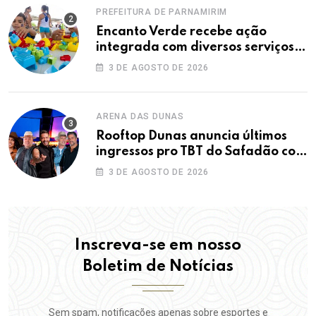
PREFEITURA DE PARNAMIRIM
Encanto Verde recebe ação
integrada com diversos serviços
gratuitos à população
3 DE AGOSTO DE 2026
ARENA DAS DUNAS
Rooftop Dunas anuncia últimos
ingressos pro TBT do Safadão com
virada de lote nesta terça (04)
3 DE AGOSTO DE 2026
Inscreva-se em nosso
Boletim de Notícias
Sem spam, notificações apenas sobre esportes e