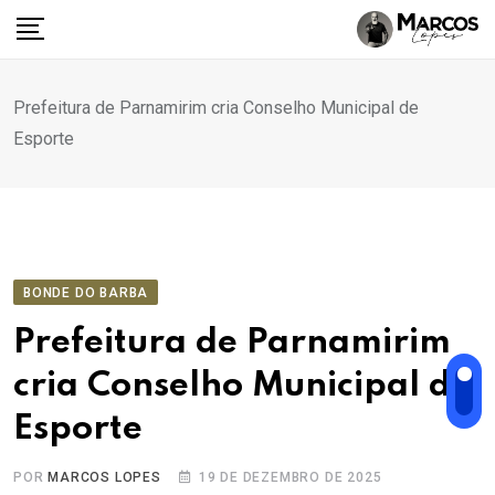
Ir
para
o
conteúdo
Prefeitura de Parnamirim cria Conselho Municipal de
Esporte
BONDE DO BARBA
Prefeitura de Parnamirim
cria Conselho Municipal de
Esporte
POR
MARCOS LOPES
19 DE DEZEMBRO DE 2025