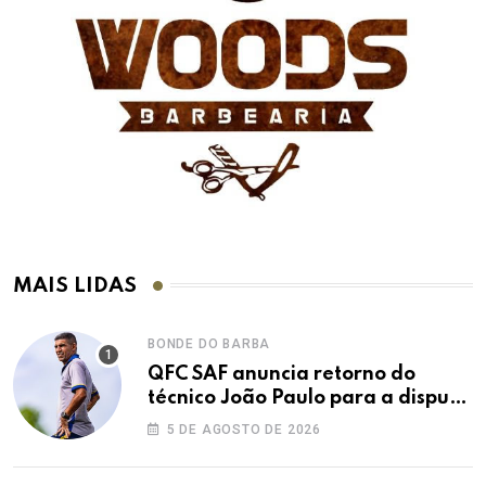
MAIS LIDAS
BONDE DO BARBA
QFC SAF anuncia retorno do
técnico João Paulo para a disputa
da elite do Campeonato Potiguar
5 DE AGOSTO DE 2026