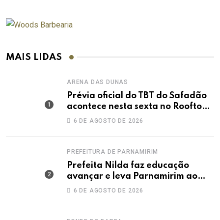
MAIS LIDAS
ARENA DAS DUNAS
Prévia oficial do TBT do Safadão
acontece nesta sexta no Rooftop
Dunas
6 DE AGOSTO DE 2026
PREFEITURA DE PARNAMIRIM
Prefeita Nilda faz educação
avançar e leva Parnamirim ao
maior IDEB da história dos anos
6 DE AGOSTO DE 2026
iniciais