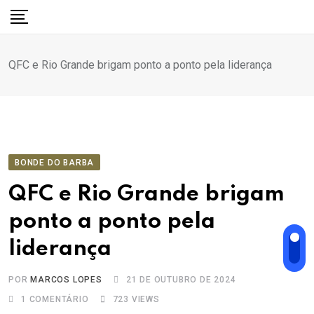
Ir
para
o
QFC e Rio Grande brigam ponto a ponto pela liderança
conteúdo
BONDE DO BARBA
QFC e Rio Grande brigam
ponto a ponto pela
liderança
POR
MARCOS LOPES
21 DE OUTUBRO DE 2024
1
COMENTÁRIO
723
VIEWS