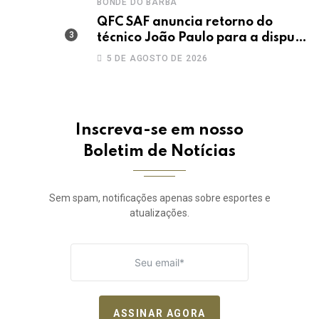
BONDE DO BARBA
QFC SAF anuncia retorno do
técnico João Paulo para a disputa
da elite do Campeonato Potiguar
5 DE AGOSTO DE 2026
Inscreva-se em nosso
Boletim de Notícias
Sem spam, notificações apenas sobre esportes e
atualizações.
ASSINAR AGORA