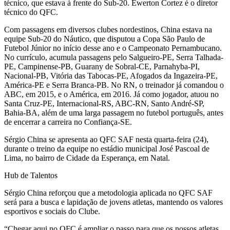
técnico, que estava à frente do Sub-20. Ewerton Cortez é o diretor
técnico do QFC.
Com passagens em diversos clubes nordestinos, China estava na
equipe Sub-20 do Náutico, que disputou a Copa São Paulo de
Futebol Júnior no início desse ano e o Campeonato Pernambucano.
No currículo, acumula passagens pelo Salgueiro-PE, Serra Talhada-
PE, Campinense-PB, Guarany de Sobral-CE, Parnahyba-PI,
Nacional-PB, Vitória das Tabocas-PE, Afogados da Ingazeira-PE,
América-PE e Serra Branca-PB. No RN, o treinador já comandou o
ABC, em 2015, e o América, em 2016. Já como jogador, atuou no
Santa Cruz-PE, Internacional-RS, ABC-RN, Santo André-SP,
Bahia-BA, além de uma larga passagem no futebol português, antes
de encerrar a carreira no Confiança-SE.
Sérgio China se apresenta ao QFC SAF nesta quarta-feira (24),
durante o treino da equipe no estádio municipal José Pascoal de
Lima, no bairro de Cidade da Esperança, em Natal.
Hub de Talentos
Sérgio China reforçou que a metodologia aplicada no QFC SAF
será para a busca e lapidação de jovens atletas, mantendo os valores
esportivos e sociais do Clube.
“Chegar aqui no QFC é ampliar o passo para que os nossos atletas