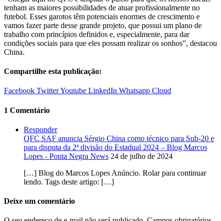
tenham as maiores possibilidades de atuar profissionalmente no
futebol. Esses garotos têm potenciais enormes de crescimento e
vamos fazer parte desse grande projeto, que possui um plano de
trabalho com princípios definidos e, especialmente, para dar
condições sociais para que eles possam realizar os sonhos”, destacou
China.
Compartilhe esta publicação:
Facebook
Twitter
Youtube
LinkedIn
Whatsapp
Cloud
1 Comentário
Responder
QFC SAF anuncia Sérgio China como técnico para Sub-20 e
para disputa da 2ª divisão do Estadual 2024 – Blog Marcos
Lopes - Ponta Negra News
24 de julho de 2024
[…] Blog do Marcos Lopes Anúncio. Rolar para continuar
lendo. Tags deste artigo: […]
Deixe um comentário
O seu endereço de e-mail não será publicado.
Campos obrigatórios