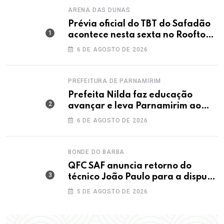
ARENA DAS DUNAS
Prévia oficial do TBT do Safadão
acontece nesta sexta no Rooftop
Dunas
6 DE AGOSTO DE 2026
PREFEITURA DE PARNAMIRIM
Prefeita Nilda faz educação
avançar e leva Parnamirim ao
maior IDEB da história dos anos
6 DE AGOSTO DE 2026
iniciais
BONDE DO BARBA
QFC SAF anuncia retorno do
técnico João Paulo para a disputa
da elite do Campeonato Potiguar
5 DE AGOSTO DE 2026