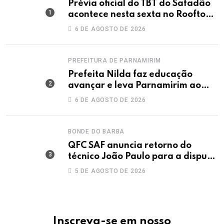
Prévia oficial do TBT do Safadão
acontece nesta sexta no Rooftop
Dunas
6 DE AGOSTO DE 2026
PREFEITURA DE PARNAMIRIM
Prefeita Nilda faz educação
avançar e leva Parnamirim ao
maior IDEB da história dos anos
6 DE AGOSTO DE 2026
iniciais
BONDE DO BARBA
QFC SAF anuncia retorno do
técnico João Paulo para a disputa
da elite do Campeonato Potiguar
5 DE AGOSTO DE 2026
Inscreva-se em nosso