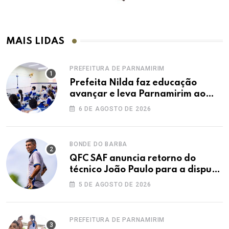
MAIS LIDAS
PREFEITURA DE PARNAMIRIM
Prefeita Nilda faz educação
avançar e leva Parnamirim ao
maior IDEB da história dos anos
6 DE AGOSTO DE 2026
iniciais
BONDE DO BARBA
QFC SAF anuncia retorno do
técnico João Paulo para a disputa
da elite do Campeonato Potiguar
5 DE AGOSTO DE 2026
PREFEITURA DE PARNAMIRIM