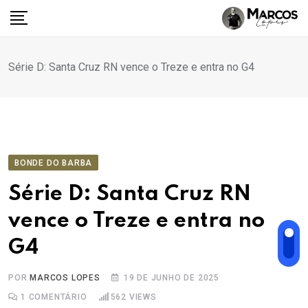
Ir
para
o
conteúdo
Série D: Santa Cruz RN vence o Treze e entra no G4
BONDE DO BARBA
Série D: Santa Cruz RN
vence o Treze e entra no
G4
POR
MARCOS LOPES
19 DE JUNHO DE 2025
1
COMENTÁRIO
562
VIEWS