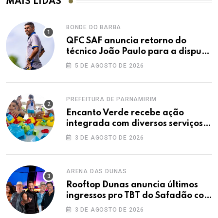
MAIS LIDAS
BONDE DO BARBA
QFC SAF anuncia retorno do
técnico João Paulo para a disputa
da elite do Campeonato Potiguar
5 DE AGOSTO DE 2026
PREFEITURA DE PARNAMIRIM
Encanto Verde recebe ação
integrada com diversos serviços
gratuitos à população
3 DE AGOSTO DE 2026
ARENA DAS DUNAS
Rooftop Dunas anuncia últimos
ingressos pro TBT do Safadão com
virada de lote nesta terça (04)
3 DE AGOSTO DE 2026