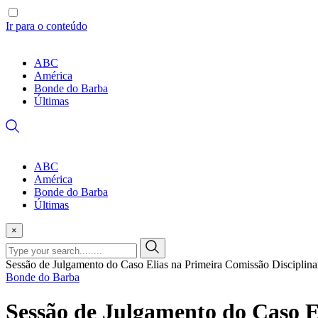
Ir para o conteúdo
ABC
América
Bonde do Barba
Últimas
ABC
América
Bonde do Barba
Últimas
×
Sessão de Julgamento do Caso Elias na Primeira Comissão Disciplinar
Bonde do Barba
Sessão de Julgamento do Caso E