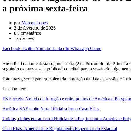
a próxima sexta-feira
por
Marcos Lopes
2 de fevereiro de 2026
0
Comentários
185
Views
Facebook
Twitter
Youtube
LinkedIn
Whatsapp
Cloud
Até o final da tarde desta segunda-feira (2) o Procurador da Primeir
seguindo os prazos seja publicado o edital para a sessão de julgamento
Este prazo, serve para que além da marcação da data da sessão, o Tribu
Leia também
FNF recebe Notícia de Infração e retira pontos de América e Potygua
América SAF emite Nota Oficial sobre o Caso Elias
Unidos, clubes entram com Noticia de Infração contra América e Pot
Caso Elias: América fere Regulamento Específico do Estadual