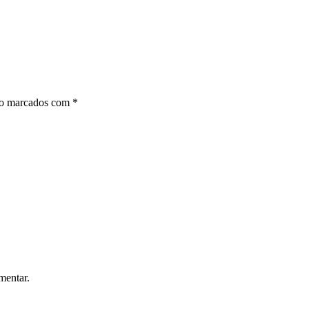
ão marcados com
*
mentar.