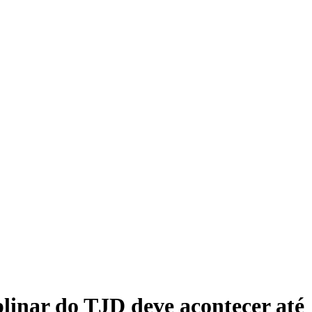
linar do TJD deve acontecer até