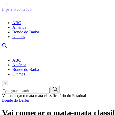
Ir para o conteúdo
ABC
América
Bonde do Barba
Últimas
ABC
América
Bonde do Barba
Últimas
×
Vai começar o mata-mata classificatório do Estadual
Bonde do Barba
Vai começar o mata-mata classif