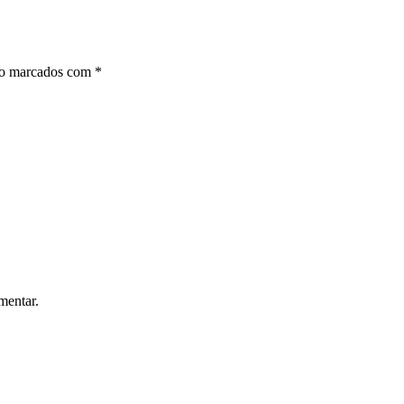
ão marcados com
*
mentar.