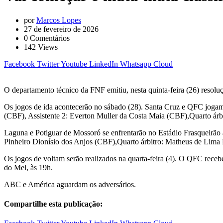
por
Marcos Lopes
27 de fevereiro de 2026
0
Comentários
142
Views
Facebook
Twitter
Youtube
LinkedIn
Whatsapp
Cloud
O departamento técnico da FNF emitiu, nesta quinta-feira (26) resol
Os jogos de ida acontecerão no sábado (28). Santa Cruz e QFC jogam
(CBF), Assistente 2: Everton Muller da Costa Maia (CBF),Quarto ár
Laguna e Potiguar de Mossoró se enfrentarão no Estádio Frasqueirão 
Pinheiro Dionísio dos Anjos (CBF),Quarto árbitro: Matheus de Lima
Os jogos de voltam serão realizados na quarta-feira (4). O QFC rece
do Mel, às 19h.
ABC e América aguardam os adversários.
Compartilhe esta publicação: