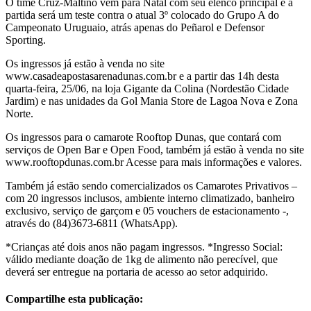
O time Cruz-Maltino vem para Natal com seu elenco principal e a
partida será um teste contra o atual 3º colocado do Grupo A do
Campeonato Uruguaio, atrás apenas do Peñarol e Defensor
Sporting.
Os ingressos já estão à venda no site
www.casadeapostasarenadunas.com.br e a partir das 14h desta
quarta-feira, 25/06, na loja Gigante da Colina (Nordestão Cidade
Jardim) e nas unidades da Gol Mania Store de Lagoa Nova e Zona
Norte.
Os ingressos para o camarote Rooftop Dunas, que contará com
serviços de Open Bar e Open Food, também já estão à venda no site
www.rooftopdunas.com.br Acesse para mais informações e valores.
Também já estão sendo comercializados os Camarotes Privativos –
com 20 ingressos inclusos, ambiente interno climatizado, banheiro
exclusivo, serviço de garçom e 05 vouchers de estacionamento -,
através do (84)3673-6811 (WhatsApp).
*Crianças até dois anos não pagam ingressos. *Ingresso Social:
válido mediante doação de 1kg de alimento não perecível, que
deverá ser entregue na portaria de acesso ao setor adquirido.
Compartilhe esta publicação: