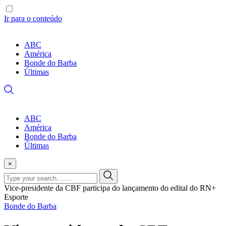
Ir para o conteúdo
ABC
América
Bonde do Barba
Últimas
ABC
América
Bonde do Barba
Últimas
×
Vice-presidente da CBF participa do lançamento do edital do RN+
Esporte
Bonde do Barba