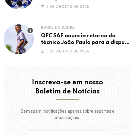
maior IDEB da história dos anos
6 DE AGOSTO DE 2026
iniciais
BONDE DO BARBA
QFC SAF anuncia retorno do
técnico João Paulo para a disputa
da elite do Campeonato Potiguar
5 DE AGOSTO DE 2026
Inscreva-se em nosso
Boletim de Notícias
Sem spam, notificações apenas sobre esportes e
atualizações.