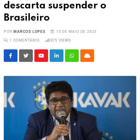
descarta suspender o
Brasileiro
POR
MARCOS LOPES
10 DE MAIO DE 2023
1
COMENTÁRIO
875
VIEWS
Youtube
LinkedIn
Whatsapp
Cloud