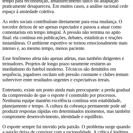
tempo para reconstrução, amadurecimento tático ou adaptação
praticamente desapareceu. Em muitos casos, a análise racional cede
espaço à ansiedade coletiva.
As redes sociais contribuíram diretamente para essa mudança. O
torcedor deixou de ser apenas espectador e passou a atuar como
comentarista em tempo integral. A pressão não termina no apito
final: ela continua em publicações, debates, estatísticas e reações
instantâneas. O ambiente esportivo se tornou emocionalmente mais
intenso e, ao mesmo tempo, menos paciente.
Esse fenômeno afeta não apenas atletas, mas também dirigentes e
treinadores. Projetos de longo prazo raramente resistem ao
imediatismo do futebol moderno. Técnicos são demitidos em
sequência, jogadores oscilam sob pressão constante e clubes tentam
sobreviver entre resultados urgentes e expectativas irreais.
Entretanto, existe um ponto ainda mais preocupante: a perda gradual
da compreensão de que o esporte é construído por processos.
Nenhuma equipe mantém excelência contínua sem estabilidade,
planejamento e tempo. A cultura da cobrança permanente pode até
produzir respostas rápidas em determinados momentos, mas também
compromete desenvolvimento, identidade e equilíbrio.
O esporte sempre foi movido pela paixão. O problema surge quando
a paixão deixa de conviver com a racionalidade. A crítica é legítima