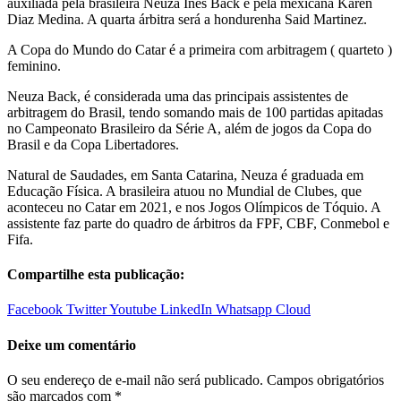
auxiliada pela brasileira Neuza Ines Back e pela mexicana Karen
Diaz Medina. A quarta árbitra será a hondurenha Said Martinez.
A Copa do Mundo do Catar é a primeira com arbitragem ( quarteto )
feminino.
Neuza Back, é considerada uma das principais assistentes de
arbitragem do Brasil, tendo somando mais de 100 partidas apitadas
no Campeonato Brasileiro da Série A, além de jogos da Copa do
Brasil e da Copa Libertadores.
Natural de Saudades, em Santa Catarina, Neuza é graduada em
Educação Física. A brasileira atuou no Mundial de Clubes, que
aconteceu no Catar em 2021, e nos Jogos Olímpicos de Tóquio. A
assistente faz parte do quadro de árbitros da FPF, CBF, Conmebol e
Fifa.
Compartilhe esta publicação:
Facebook
Twitter
Youtube
LinkedIn
Whatsapp
Cloud
Deixe um comentário
O seu endereço de e-mail não será publicado.
Campos obrigatórios
são marcados com
*