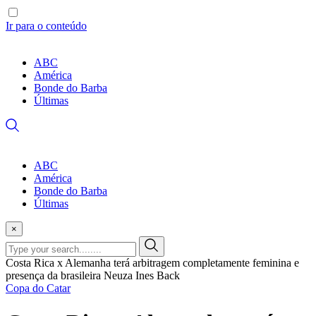
Ir para o conteúdo
ABC
América
Bonde do Barba
Últimas
ABC
América
Bonde do Barba
Últimas
×
Costa Rica x Alemanha terá arbitragem completamente feminina e
presença da brasileira Neuza Ines Back
Copa do Catar