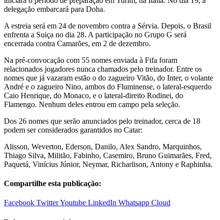
iniciará o período de preparação em Turim, na Itália. No dia 19, a
delegação embarcará para Doha.
A estreia será em 24 de novembro contra a Sérvia. Depois, o Brasil
enfrenta a Suiça no dia 28. A participação no Grupo G será
encerrada contra Camarões, em 2 de dezembro.
Na pré-convocação com 55 nomes enviada à Fifa foram
relacionados jogadores nunca chamados pelo treinador. Entre os
nomes que já vazaram estão o do zagueiro Vitão, do Inter, o volante
André e o zagueiro Nino, ambos do Fluminense, o lateral-esquerdo
Caio Henrique, do Monaco, e o lateral-direito Rodinei, do
Flamengo. Nenhum deles entrou em campo pela seleção.
Dos 26 nomes que serão anunciados pelo treinador, cerca de 18
podem ser considerados garantidos no Catar:
Alisson, Weverton, Ederson, Danilo, Alex Sandro, Marquinhos,
Thiago Silva, Militão, Fabinho, Casemiro, Bruno Guimarães, Fred,
Paquetá, Vinícius Júnior, Neymar, Richarlison, Antony e Raphinha.
Compartilhe esta publicação:
Facebook
Twitter
Youtube
LinkedIn
Whatsapp
Cloud