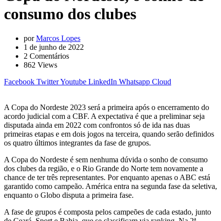
consumo dos clubes
por
Marcos Lopes
1 de junho de 2022
2
Comentários
862
Views
Facebook
Twitter
Youtube
LinkedIn
Whatsapp
Cloud
A Copa do Nordeste 2023 será a primeira após o encerramento do
acordo judicial com a CBF. A expectativa é que a preliminar seja
disputada ainda em 2022 com confrontos só de ida nas duas
primeiras etapas e em dois jogos na terceira, quando serão definidos
os quatro últimos integrantes da fase de grupos.
A Copa do Nordeste é sem nenhuma dúvida o sonho de consumo
dos clubes da região, e o Rio Grande do Norte tem novamente a
chance de ter três representantes. Por enquanto apenas o ABC está
garantido como campeão. América entra na segunda fase da seletiva,
enquanto o Globo disputa a primeira fase.
A fase de grupos é composta pelos campeões de cada estado, junto
de Ceará, Sport e Bahia, que se classificam via ranking. Na 2ª