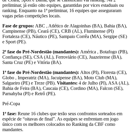
preliminar, já estão oito equipes, garantidas por vices estaduais ou
ranking. Enquanto na 1ª preliminar, 16 equipes que asseguraram
vagas pelas competições locais.
Fase de grupos:
ABC , Atlético de Alagoinhas (BA), Bahia (BA),
Campinense (PB), Ceará (CE), CRB (AL), Fluminense (PI)
Fortaleza (CE), Náutico (PE), Sampaio Corrêa (MA), Sergipe (SE)
e Sport (PE).
2ª fase do Pré-Nordestão (mandantes):
América , Botafogo (PB),
Confiança (SE), CSA (AL), Ferroviário (CE), Juazeirense (BA),
Santa Cruz (PE) e Vitória (BA).
1ª fase do Pré-Nordestão (mandantes):
Altos (PI), Floresta (CE),
Globo , Imperatriz (MA), Jacuipense (BA), Moto Club (MA),
Salgueiro (PE) e Treze (PB).
Visitantes:
4 de Julho (PI), ASA (AL),
Bahia de Feira (BA), Caucaia (CE), Cordino (MA), Falcon (SE),
Parnahyba (PI) e Retrô (PE).
Pré-Copa
1ª fase:
Reune 16 clubes que terão seus confrontos sorteados em
espécie de “oitavas de final”. As equipes se enfrentam em jogo
único com os melhores colocados no Ranking da CBF como
mandantes.