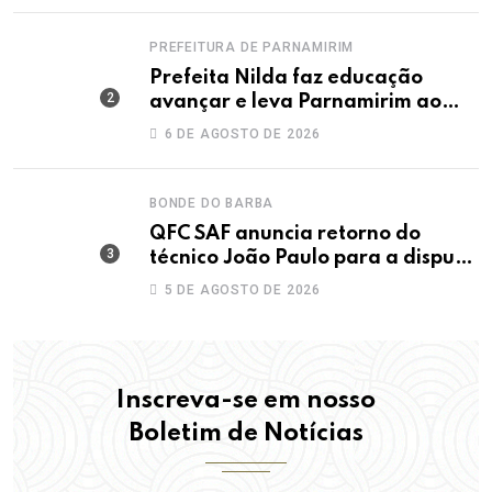
PREFEITURA DE PARNAMIRIM
Prefeita Nilda faz educação
avançar e leva Parnamirim ao
maior IDEB da história dos anos
6 DE AGOSTO DE 2026
iniciais
BONDE DO BARBA
QFC SAF anuncia retorno do
técnico João Paulo para a disputa
da elite do Campeonato Potiguar
5 DE AGOSTO DE 2026
Inscreva-se em nosso
Boletim de Notícias