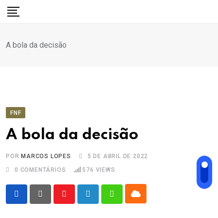
Ir
para
o
A bola da decisão
conteúdo
FNF
A bola da decisão
POR
MARCOS LOPES
5 DE ABRIL DE 2022
0
COMENTÁRIOS
576
VIEWS
Cloud
Youtube
LinkedIn
Whatsapp