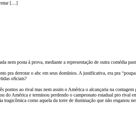
entar […]
zada nem posta à prova, mediante a representação de outra comédia past
o pra derrotar o abc em seus domínios. A justificativa, era pra “poup
tidas oficiais?
s pontos ao rival mas nem assim o América o alcançaria na contagem 
u do América e terminou perdendo o campeonato estadual pro rival em
ia tragicômica como aquela da torre de iluminação que não enganou nem