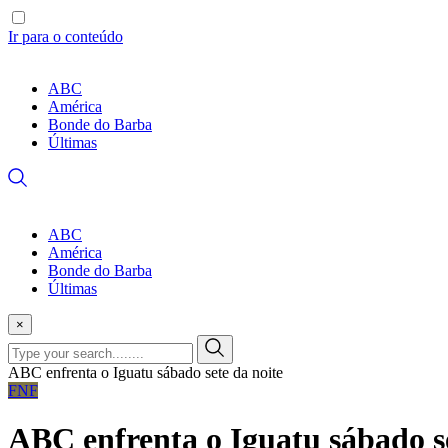
Ir para o conteúdo
ABC
América
Bonde do Barba
Últimas
ABC
América
Bonde do Barba
Últimas
×
ABC enfrenta o Iguatu sábado sete da noite
FNF
ABC enfrenta o Iguatu sábado se