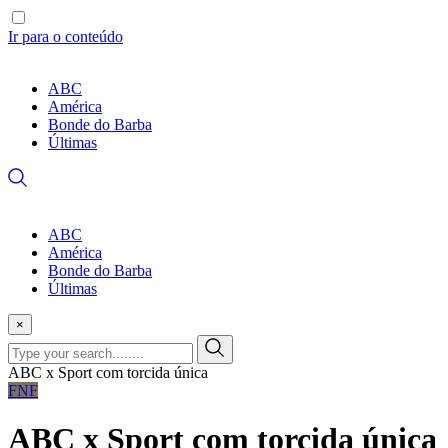
Ir para o conteúdo
ABC
América
Bonde do Barba
Últimas
ABC
América
Bonde do Barba
Últimas
×
ABC x Sport com torcida única
FNF
ABC x Sport com torcida única