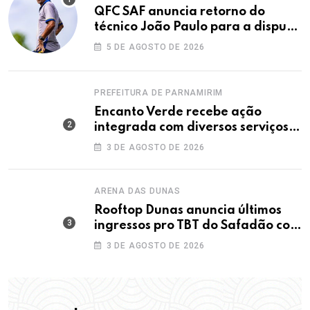
QFC SAF anuncia retorno do
técnico João Paulo para a disputa
da elite do Campeonato Potiguar
5 DE AGOSTO DE 2026
PREFEITURA DE PARNAMIRIM
Encanto Verde recebe ação
integrada com diversos serviços
gratuitos à população
3 DE AGOSTO DE 2026
ARENA DAS DUNAS
Rooftop Dunas anuncia últimos
ingressos pro TBT do Safadão com
virada de lote nesta terça (04)
3 DE AGOSTO DE 2026