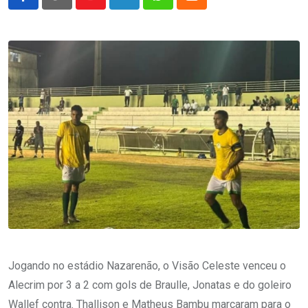
Youtube
LinkedIn
Whatsapp
Cloud
Jogando no estádio Nazarenão, o Visão Celeste venceu o
Alecrim por 3 a 2 com gols de Braulle, Jonatas e do goleiro
Wallef contra. Thallison e Matheus Bambu marcaram para o