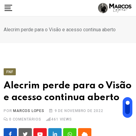
Ir
para
o
conteúdo
Alecrim perde para o Visão e acesso continua aberto
FNF
Alecrim perde para o Visão
e acesso continua aberto
POR
MARCOS LOPES
9 DE NOVEMBRO DE 2022
0
COMENTÁRIOS
461
VIEWS