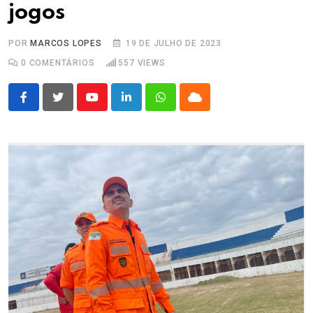
jogos
POR
MARCOS LOPES
19 DE JULHO DE 2023
0
COMENTÁRIOS
557
VIEWS
Youtube
LinkedIn
Whatsapp
Cloud