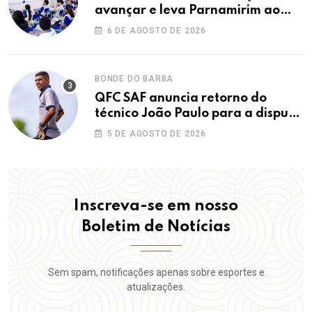
avançar e leva Parnamirim ao
maior IDEB da história dos anos
6 DE AGOSTO DE 2026
iniciais
BONDE DO BARBA
QFC SAF anuncia retorno do
técnico João Paulo para a disputa
da elite do Campeonato Potiguar
5 DE AGOSTO DE 2026
Inscreva-se em nosso
Boletim de Notícias
Sem spam, notificações apenas sobre esportes e
atualizações.