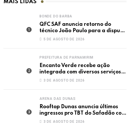
MAIS LIDAS
BONDE DO BARBA
QFC SAF anuncia retorno do
técnico João Paulo para a disputa
da elite do Campeonato Potiguar
5 DE AGOSTO DE 2026
PREFEITURA DE PARNAMIRIM
Encanto Verde recebe ação
integrada com diversos serviços
gratuitos à população
3 DE AGOSTO DE 2026
ARENA DAS DUNAS
Rooftop Dunas anuncia últimos
ingressos pro TBT do Safadão com
virada de lote nesta terça (04)
3 DE AGOSTO DE 2026