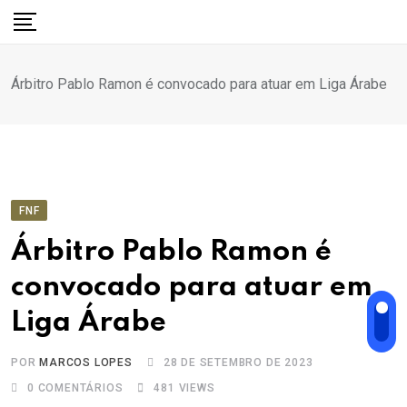
Ir
para
o
Árbitro Pablo Ramon é convocado para atuar em Liga Árabe
conteúdo
FNF
Árbitro Pablo Ramon é
convocado para atuar em
Liga Árabe
POR
MARCOS LOPES
28 DE SETEMBRO DE 2023
0
COMENTÁRIOS
481
VIEWS