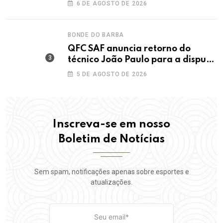
maior IDEB da história dos anos
6 DE AGOSTO DE 2026
iniciais
BONDE DO BARBA
QFC SAF anuncia retorno do
técnico João Paulo para a disputa
da elite do Campeonato Potiguar
5 DE AGOSTO DE 2026
Inscreva-se em nosso
Boletim de Notícias
Sem spam, notificações apenas sobre esportes e
atualizações.