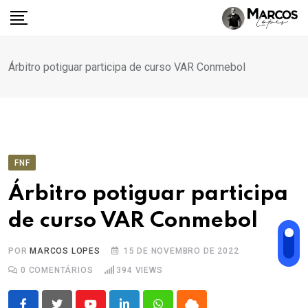
Ir
para
o
conteúdo
Árbitro potiguar participa de curso VAR Conmebol
FNF
Árbitro potiguar participa
de curso VAR Conmebol
POR
MARCOS LOPES
15 DE NOVEMBRO DE 2022
0
COMENTÁRIOS
394
VIEWS