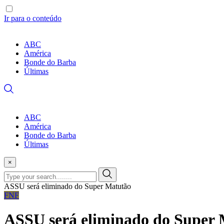
Ir para o conteúdo
ABC
América
Bonde do Barba
Últimas
ABC
América
Bonde do Barba
Últimas
×
ASSU será eliminado do Super Matutão
FNF
ASSU será eliminado do Super