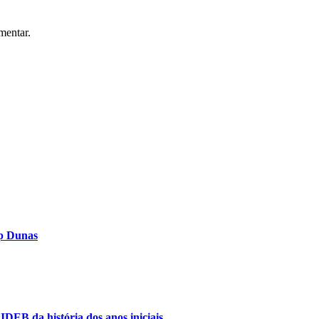
mentar.
op Dunas
IDEB da história dos anos iniciais