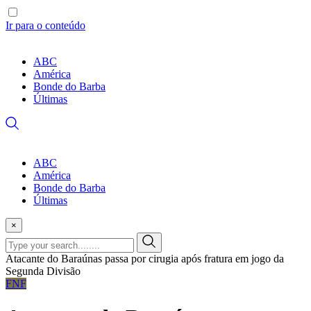
Ir para o conteúdo
ABC
América
Bonde do Barba
Últimas
ABC
América
Bonde do Barba
Últimas
×
Atacante do Baraúnas passa por cirugia após fratura em jogo da
Segunda Divisão
FNF