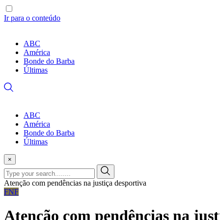
Ir para o conteúdo
ABC
América
Bonde do Barba
Últimas
ABC
América
Bonde do Barba
Últimas
×
Atenção com pendências na justiça desportiva
FNF
Atenção com pendências na just