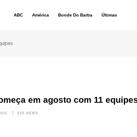
ABC
América
Bonde Do Barba
Últimas
quipes
omeça em agosto com 11 equipe
IOS
550
VIEWS