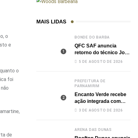
MAIS LIDAS
o, o
BONDE DO BARBA
sto e
QFC SAF anuncia
retorno do técnico João
Paulo para a disputa da
5 DE AGOSTO DE 2026
elite do Campeonato
nquanto o
Potiguar
ca foi
PREFEITURA DE
PARNAMIRIM
 não
Encanto Verde recebe
ação integrada com
diversos serviços
3 DE AGOSTO DE 2026
amartine,
gratuitos à população
ARENA DAS DUNAS
rta de