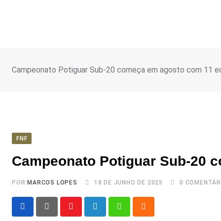
Ir
para
o
conteúdo
Campeonato Potiguar Sub-20 começa em agosto com 11 e
FNF
Campeonato Potiguar Sub-20 c
POR
MARCOS LOPES
18 DE JUNHO DE 2025
0
COMENTÁR
Youtube
LinkedIn
Whatsapp
Cloud