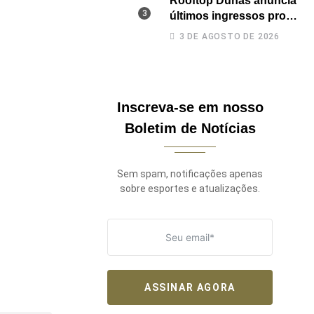
Rooftop Dunas anuncia
últimos ingressos pro
TBT do Safadão com
3 DE AGOSTO DE 2026
virada de lote nesta
terça (04)
Inscreva-se em nosso
Boletim de Notícias
Sem spam, notificações apenas
sobre esportes e atualizações.
ASSINAR AGORA