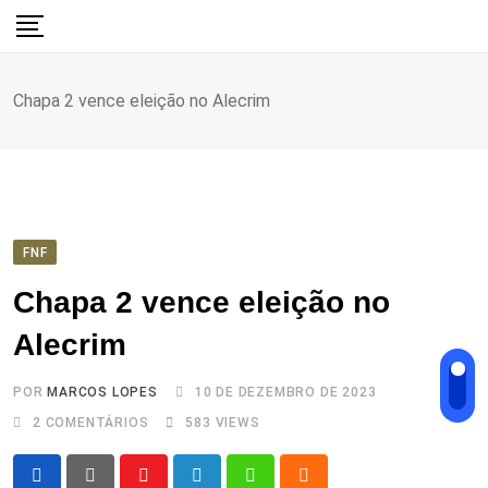
Ir
para
o
Chapa 2 vence eleição no Alecrim
conteúdo
FNF
Chapa 2 vence eleição no
Alecrim
POR
MARCOS LOPES
10 DE DEZEMBRO DE 2023
2
COMENTÁRIOS
583
VIEWS