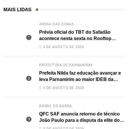
MAIS LIDAS
ARENA DAS DUNAS
Prévia oficial do TBT do Safadão
acontece nesta sexta no Rooftop
Dunas
6 DE AGOSTO DE 2026
PREFEITURA DE PARNAMIRIM
Prefeita Nilda faz educação avançar e
leva Parnamirim ao maior IDEB da
história dos anos iniciais
6 DE AGOSTO DE 2026
BONDE DO BARBA
QFC SAF anuncia retorno do técnico
João Paulo para a disputa da elite do
Campeonato Potiguar
5 DE AGOSTO DE 2026