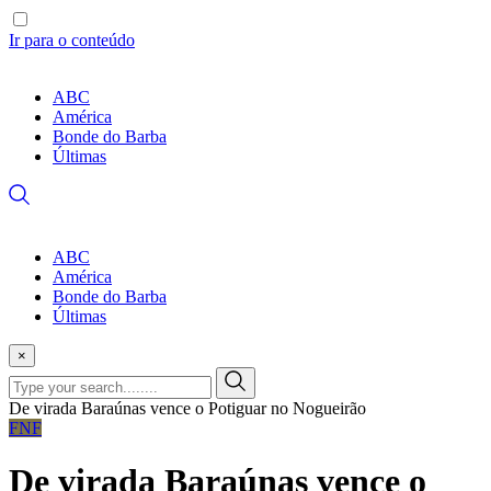
Ir para o conteúdo
ABC
América
Bonde do Barba
Últimas
ABC
América
Bonde do Barba
Últimas
×
De virada Baraúnas vence o Potiguar no Nogueirão
FNF
De virada Baraúnas vence o