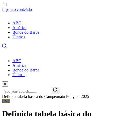
Ir para o conteúdo
ABC
América
Bonde do Barba
Últimas
ABC
América
Bonde do Barba
Últimas
×
Definida tabela básica do Campeonato Potiguar 2025
FNF
Definida tabela básica do