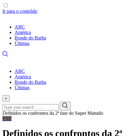
Ir para o conteúdo
ABC
América
Bonde do Barba
Últimas
ABC
América
Bonde do Barba
Últimas
×
Definidos os confrontos da 2ª fase do Super Matutão
FNF
Definidos os confrontos da 2ª