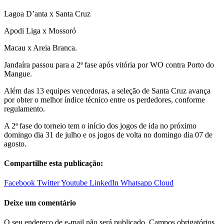
Lagoa D’anta x Santa Cruz
Apodi Liga x Mossoró
Macau x Areia Branca.
Jandaír
a passou para a 2ª fase após vitória por WO contra Porto do
Mangue.
Além das 13 equipes vencedoras, a seleção de Santa Cruz avança
por obter o melhor índice técnico entre os perdedores, conforme
regulamento.
A 2ª fase do torneio tem o início dos jogos de ida no próximo
domingo dia 31 de julho e os jogos de volta no domingo dia 07 de
agosto.
Compartilhe esta publicação:
Facebook
Twitter
Youtube
LinkedIn
Whatsapp
Cloud
Deixe um comentário
O seu endereço de e-mail não será publicado.
Campos obrigatórios