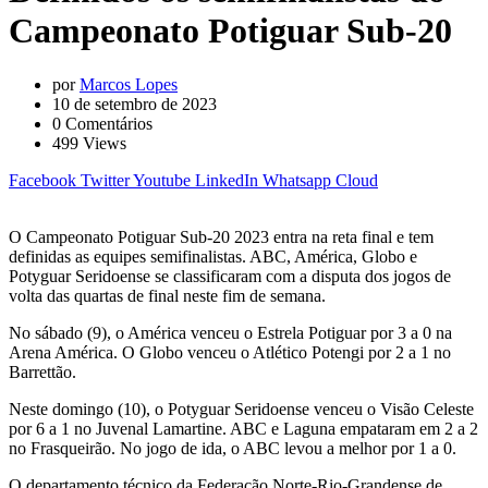
Campeonato Potiguar Sub-20
por
Marcos Lopes
10 de setembro de 2023
0
Comentários
499
Views
Facebook
Twitter
Youtube
LinkedIn
Whatsapp
Cloud
O Campeonato Potiguar Sub-20 2023 entra na reta final e tem
definidas as equipes semifinalistas. ABC, América, Globo e
Potyguar Seridoense se classificaram com a disputa dos jogos de
volta das quartas de final neste fim de semana.
No sábado (9), o América venceu o Estrela Potiguar por 3 a 0 na
Arena América. O Globo venceu o Atlético Potengi por 2 a 1 no
Barrettão.
Neste domingo (10), o Potyguar Seridoense venceu o Visão Celeste
por 6 a 1 no Juvenal Lamartine. ABC e Laguna empataram em 2 a 2
no Frasqueirão. No jogo de ida, o ABC levou a melhor por 1 a 0.
O departamento técnico da Federação Norte-Rio-Grandense de