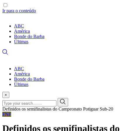
Ir para o conteúdo
ABC
América
Bonde do Barba
Últimas
ABC
América
Bonde do Barba
Últimas
×
Definidos os semifinalistas do Campeonato Potiguar Sub-20
FNF
Definidos os semifinalistas do