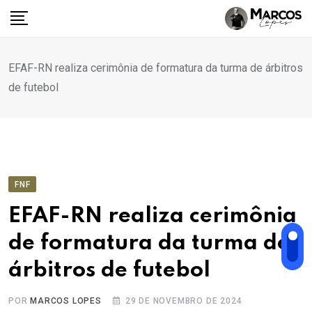
Ir
para
o
conteúdo
EFAF-RN realiza cerimônia de formatura da turma de árbitros
de futebol
FNF
EFAF-RN realiza cerimônia
de formatura da turma de
árbitros de futebol
POR
MARCOS LOPES
29 DE NOVEMBRO DE 2024