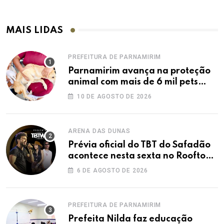
MAIS LIDAS
PREFEITURA DE PARNAMIRIM
Parnamirim avança na proteção
animal com mais de 6 mil pets
vacinados contra a raiva
10 DE AGOSTO DE 2026
ARENA DAS DUNAS
Prévia oficial do TBT do Safadão
acontece nesta sexta no Rooftop
Dunas
6 DE AGOSTO DE 2026
PREFEITURA DE PARNAMIRIM
Prefeita Nilda faz educação