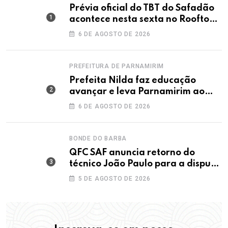
Prévia oficial do TBT do Safadão
acontece nesta sexta no Rooftop
Dunas
6 DE AGOSTO DE 2026
PREFEITURA DE PARNAMIRIM
Prefeita Nilda faz educação
avançar e leva Parnamirim ao
maior IDEB da história dos anos
6 DE AGOSTO DE 2026
iniciais
BONDE DO BARBA
QFC SAF anuncia retorno do
técnico João Paulo para a disputa
da elite do Campeonato Potiguar
5 DE AGOSTO DE 2026