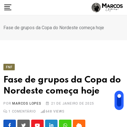
Ir
para
o
conteúdo
Fase de grupos da Copa do Nordeste começa hoje
FNF
Fase de grupos da Copa do
Nordeste começa hoje
POR
MARCOS LOPES
21 DE JANEIRO DE 2025
1
COMENTÁRIO
648
VIEWS