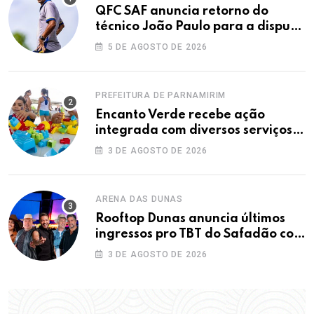
QFC SAF anuncia retorno do
técnico João Paulo para a disputa
da elite do Campeonato Potiguar
5 DE AGOSTO DE 2026
PREFEITURA DE PARNAMIRIM
Encanto Verde recebe ação
integrada com diversos serviços
gratuitos à população
3 DE AGOSTO DE 2026
ARENA DAS DUNAS
Rooftop Dunas anuncia últimos
ingressos pro TBT do Safadão com
virada de lote nesta terça (04)
3 DE AGOSTO DE 2026