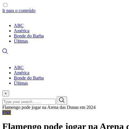
Ir para o conteúdo
ABC
América
Bonde do Barba
Últimas
ABC
América
Bonde do Barba
Últimas
×
Flamengo pode jogar na Arena das Dunas em 2024
FNF
Flamengo pode jogar na Arena 