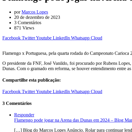
por
Marcos Lopes
20 de dezembro de 2023
3
Comentários
871
Views
Facebook
Twitter
Youtube
LinkedIn
Whatsapp
Cloud
Flamengo x Portuguesa, pela quarta rodada do Campeonato Carioca 20
O presidente da FNF, José Vanildo, foi procurado por Rubens Lopes, p
Dunas. Com o gramado em reforma, se houver entendimento entre as par
Compartilhe esta publicação:
Facebook
Twitter
Youtube
LinkedIn
Whatsapp
Cloud
3 Comentários
Responder
Flamengo pode jogar na Arena das Dunas em 2024 – Blog Ma
[…] Blog do Marcos Lopes Anúncio. Rolar para continuar lendo