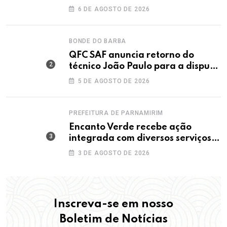
maior IDEB da história dos anos
6 DE AGOSTO DE 2026
iniciais
BONDE DO BARBA
QFC SAF anuncia retorno do
técnico João Paulo para a disputa
da elite do Campeonato Potiguar
5 DE AGOSTO DE 2026
PREFEITURA DE PARNAMIRIM
Encanto Verde recebe ação
integrada com diversos serviços
gratuitos à população
3 DE AGOSTO DE 2026
Inscreva-se em nosso
Boletim de Notícias