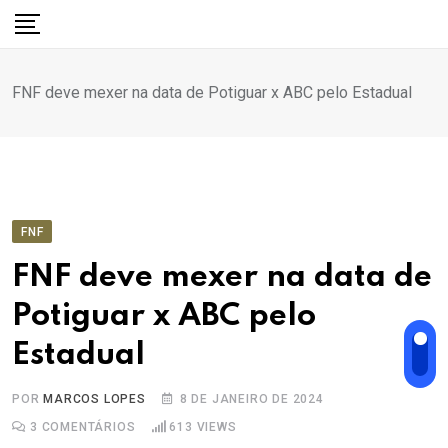
Ir
para
o
FNF deve mexer na data de Potiguar x ABC pelo Estadual
conteúdo
FNF
FNF deve mexer na data de
Potiguar x ABC pelo
Estadual
POR
MARCOS LOPES
8 DE JANEIRO DE 2024
3
COMENTÁRIOS
613
VIEWS