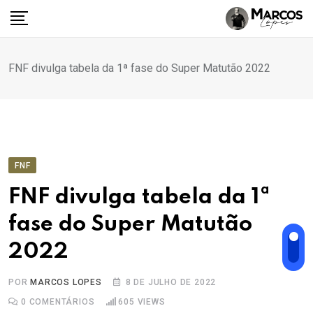
Ir
para
o
conteúdo
FNF divulga tabela da 1ª fase do Super Matutão 2022
FNF
FNF divulga tabela da 1ª
fase do Super Matutão
2022
POR
MARCOS LOPES
8 DE JULHO DE 2022
0
COMENTÁRIOS
605
VIEWS