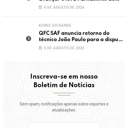
maior IDEB da história dos anos
6 DE AGOSTO DE 2026
iniciais
BONDE DO BARBA
QFC SAF anuncia retorno do
técnico João Paulo para a disputa
da elite do Campeonato Potiguar
5 DE AGOSTO DE 2026
Inscreva-se em nosso
Boletim de Notícias
Sem spam, notificações apenas sobre esportes e
atualizações.